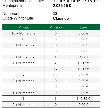
Combinazione vincente:
1 2 4 6 8 10 16 17 18 19
Montepremi:
2.035,15 €
Numerone:
13
Quote Win for Life
Classico
Vincita
Vincitori
Euro
10 + Numerone
0
0,00 €
10
0
0,00 €
9 + Numerone
0
0,00 €
9
0
0,00 €
8 + Numerone
1
34,00 €
7 + Numerone
7
10,17 €
8
17
10,17 €
7
163
2,00 €
0 + Numerone
0
0,00 €
0
0
0,00 €
1 + Numerone
0
0,00 €
1
1
140,69 €
2 + Numerone
0
0,00 €