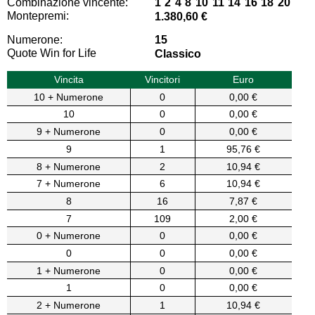
Combinazione vincente:
1 2 4 8 10 11 14 16 18 20
Montepremi:
1.380,60 €
Numerone:
15
Quote Win for Life
Classico
Vincita
Vincitori
Euro
10 + Numerone
0
0,00 €
10
0
0,00 €
9 + Numerone
0
0,00 €
9
1
95,76 €
8 + Numerone
2
10,94 €
7 + Numerone
6
10,94 €
8
16
7,87 €
7
109
2,00 €
0 + Numerone
0
0,00 €
0
0
0,00 €
1 + Numerone
0
0,00 €
1
0
0,00 €
2 + Numerone
1
10,94 €