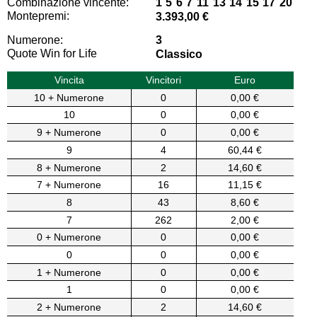
Combinazione vincente:
1 5 6 7 11 13 14 15 17 20
Montepremi:
3.393,00 €
Numerone:
3
Quote Win for Life
Classico
Vincita
Vincitori
Euro
10 + Numerone
0
0,00 €
10
0
0,00 €
9 + Numerone
0
0,00 €
9
4
60,44 €
8 + Numerone
2
14,60 €
7 + Numerone
16
11,15 €
8
43
8,60 €
7
262
2,00 €
0 + Numerone
0
0,00 €
0
0
0,00 €
1 + Numerone
0
0,00 €
1
0
0,00 €
2 + Numerone
2
14,60 €