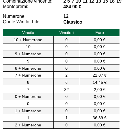
Combinazione vincente:
2 6 7 10 11 12 13 15 18 19
Montepremi:
484,90 €
Numerone:
12
Quote Win for Life
Classico
Vincita
Vincitori
Euro
10 + Numerone
0
0,00 €
10
0
0,00 €
9 + Numerone
0
0,00 €
9
0
0,00 €
8 + Numerone
0
0,00 €
7 + Numerone
2
22,87 €
8
6
14,45 €
7
32
2,00 €
0 + Numerone
0
0,00 €
0
0
0,00 €
1 + Numerone
0
0,00 €
1
1
36,39 €
2 + Numerone
0
0,00 €