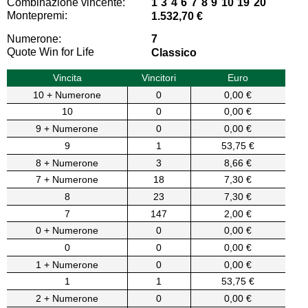
Combinazione vincente:
1 3 4 6 7 8 9 10 19 20
Montepremi:
1.532,70 €
Numerone:
7
Quote Win for Life
Classico
Vincita
Vincitori
Euro
10 + Numerone
0
0,00 €
10
0
0,00 €
9 + Numerone
0
0,00 €
9
1
53,75 €
8 + Numerone
3
8,66 €
7 + Numerone
18
7,30 €
8
23
7,30 €
7
147
2,00 €
0 + Numerone
0
0,00 €
0
0
0,00 €
1 + Numerone
0
0,00 €
1
1
53,75 €
2 + Numerone
0
0,00 €