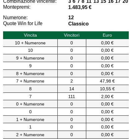
Combinazione vincente:
3 6 7 8 11 13 15 16 17 20
Montepremi:
1.483,95 €
Numerone:
12
Quote Win for Life
Classico
Vincita
Vincitori
Euro
10 + Numerone
0
0,00 €
10
0
0,00 €
9 + Numerone
0
0,00 €
9
0
0,00 €
8 + Numerone
0
0,00 €
7 + Numerone
2
47,98 €
8
14
10,55 €
7
111
2,00 €
0 + Numerone
0
0,00 €
0
0
0,00 €
1 + Numerone
0
0,00 €
1
0
0,00 €
2 + Numerone
0
0,00 €