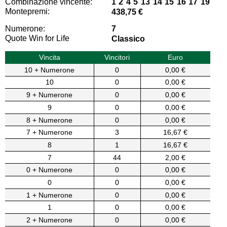
Combinazione vincente:
1 2 4 5 13 14 15 16 17 19
Montepremi:
438,75 €
Numerone:
7
Quote Win for Life
Classico
Vincita
Vincitori
Euro
10 + Numerone
0
0,00 €
10
0
0,00 €
9 + Numerone
0
0,00 €
9
0
0,00 €
8 + Numerone
0
0,00 €
7 + Numerone
3
16,67 €
8
1
16,67 €
7
44
2,00 €
0 + Numerone
0
0,00 €
0
0
0,00 €
1 + Numerone
0
0,00 €
1
0
0,00 €
2 + Numerone
0
0,00 €