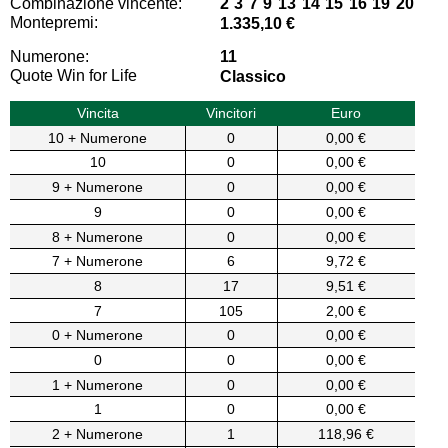
Combinazione vincente:
2 3 7 9 13 14 15 16 19 20
Montepremi:
1.335,10 €
Numerone:
11
Quote Win for Life
Classico
Vincita
Vincitori
Euro
10 + Numerone
0
0,00 €
10
0
0,00 €
9 + Numerone
0
0,00 €
9
0
0,00 €
8 + Numerone
0
0,00 €
7 + Numerone
6
9,72 €
8
17
9,51 €
7
105
2,00 €
0 + Numerone
0
0,00 €
0
0
0,00 €
1 + Numerone
0
0,00 €
1
0
0,00 €
2 + Numerone
1
118,96 €