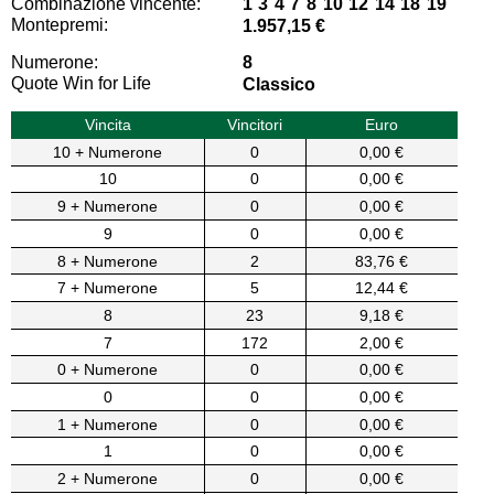
Combinazione vincente:
1 3 4 7 8 10 12 14 18 19
Montepremi:
1.957,15 €
Numerone:
8
Quote Win for Life
Classico
Vincita
Vincitori
Euro
10 + Numerone
0
0,00 €
10
0
0,00 €
9 + Numerone
0
0,00 €
9
0
0,00 €
8 + Numerone
2
83,76 €
7 + Numerone
5
12,44 €
8
23
9,18 €
7
172
2,00 €
0 + Numerone
0
0,00 €
0
0
0,00 €
1 + Numerone
0
0,00 €
1
0
0,00 €
2 + Numerone
0
0,00 €