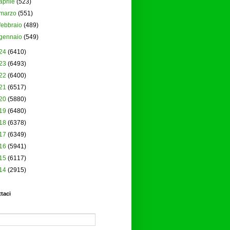
aprile
(523)
marzo
(551)
febbraio
(489)
gennaio
(549)
24
(6410)
23
(6493)
22
(6400)
21
(6517)
20
(5880)
19
(6480)
18
(6378)
17
(6349)
16
(5941)
15
(6117)
14
(2915)
taci