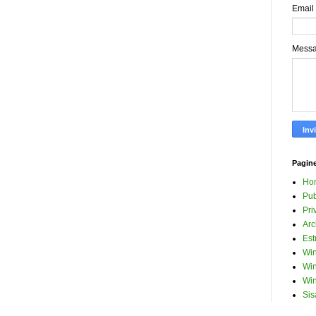
Email
Mess
Pagin
Ho
Pub
Pri
Arc
Est
Win
Win
Win
Sis