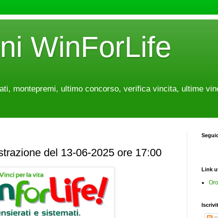
oni WinForLife
tati, montepremi, ultimo concorso, verifica vincita, ultime vin
Segui
estrazione del 13-06-2025 ore 17:00
Link ut
Oro
Iscrivi