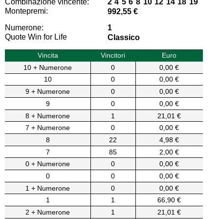
Combinazione vincente:
2 4 5 6 8 10 12 14 18 19
Montepremi:
992,55 €
Numerone:
1
Quote Win for Life
Classico
Vincita
Vincitori
Euro
10 + Numerone
0
0,00 €
10
0
0,00 €
9 + Numerone
0
0,00 €
9
0
0,00 €
8 + Numerone
1
21,01 €
7 + Numerone
0
0,00 €
8
22
4,98 €
7
85
2,00 €
0 + Numerone
0
0,00 €
0
0
0,00 €
1 + Numerone
0
0,00 €
1
1
66,90 €
2 + Numerone
1
21,01 €