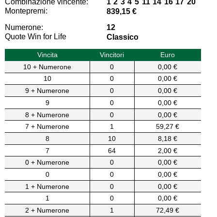
Combinazione vincente:
1 2 3 4 5 11 14 16 17 20
Montepremi:
839,15 €
Numerone:
12
Quote Win for Life
Classico
Vincita
Vincitori
Euro
10 + Numerone
0
0,00 €
10
0
0,00 €
9 + Numerone
0
0,00 €
9
0
0,00 €
8 + Numerone
0
0,00 €
7 + Numerone
1
59,27 €
8
10
8,18 €
7
64
2,00 €
0 + Numerone
0
0,00 €
0
0
0,00 €
1 + Numerone
0
0,00 €
1
0
0,00 €
2 + Numerone
1
72,49 €