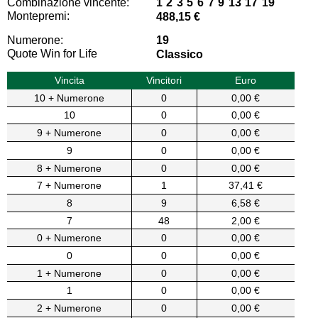
Combinazione vincente:
1 2 3 5 6 7 9 13 17 19
Montepremi:
488,15 €
Numerone:
19
Quote Win for Life
Classico
Vincita
Vincitori
Euro
10 + Numerone
0
0,00 €
10
0
0,00 €
9 + Numerone
0
0,00 €
9
0
0,00 €
8 + Numerone
0
0,00 €
7 + Numerone
1
37,41 €
8
9
6,58 €
7
48
2,00 €
0 + Numerone
0
0,00 €
0
0
0,00 €
1 + Numerone
0
0,00 €
1
0
0,00 €
2 + Numerone
0
0,00 €