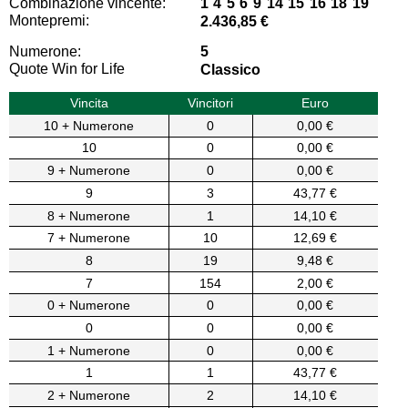
Combinazione vincente:
1 4 5 6 9 14 15 16 18 19
Montepremi:
2.436,85 €
Numerone:
5
Quote Win for Life
Classico
Vincita
Vincitori
Euro
10 + Numerone
0
0,00 €
10
0
0,00 €
9 + Numerone
0
0,00 €
9
3
43,77 €
8 + Numerone
1
14,10 €
7 + Numerone
10
12,69 €
8
19
9,48 €
7
154
2,00 €
0 + Numerone
0
0,00 €
0
0
0,00 €
1 + Numerone
0
0,00 €
1
1
43,77 €
2 + Numerone
2
14,10 €