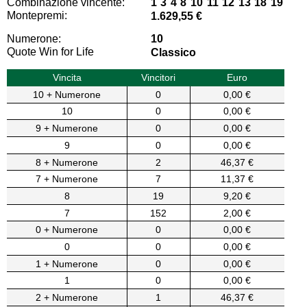
Combinazione vincente:
1 3 4 8 10 11 12 13 18 19
Montepremi:
1.629,55 €
Numerone:
10
Quote Win for Life
Classico
Vincita
Vincitori
Euro
10 + Numerone
0
0,00 €
10
0
0,00 €
9 + Numerone
0
0,00 €
9
0
0,00 €
8 + Numerone
2
46,37 €
7 + Numerone
7
11,37 €
8
19
9,20 €
7
152
2,00 €
0 + Numerone
0
0,00 €
0
0
0,00 €
1 + Numerone
0
0,00 €
1
0
0,00 €
2 + Numerone
1
46,37 €