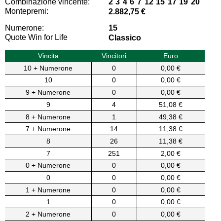
Combinazione vincente:
2 3 4 6 7 12 15 17 19 20
Montepremi:
2.882,75 €
Numerone:
15
Quote Win for Life
Classico
Vincita
Vincitori
Euro
10 + Numerone
0
0,00 €
10
0
0,00 €
9 + Numerone
0
0,00 €
9
4
51,08 €
8 + Numerone
1
49,38 €
7 + Numerone
14
11,38 €
8
26
11,38 €
7
251
2,00 €
0 + Numerone
0
0,00 €
0
0
0,00 €
1 + Numerone
0
0,00 €
1
0
0,00 €
2 + Numerone
0
0,00 €