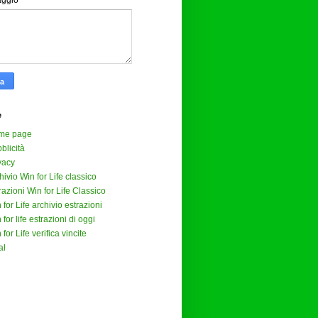
aggio
*
e
me page
blicità
vacy
hivio Win for Life classico
razioni Win for Life Classico
 for Life archivio estrazioni
 for life estrazioni di oggi
 for Life verifica vincite
al