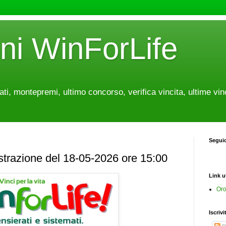
oni WinForLife
tati, montepremi, ultimo concorso, verifica vincita, ultime vin
Segui
estrazione del 18-05-2026 ore 15:00
Link ut
Oro
Iscrivi