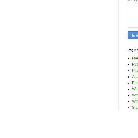
Mess
Pagin
Ho
Pub
Pri
Arc
Est
Win
Win
Win
Sis