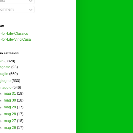
ost
ommenti
tte
-for-Life-Classico
-for-Life-VinciCasa
io estrazioni
26
(3828)
agosto
(93)
luglio
(550)
giugno
(533)
maggio
(546)
►
mag 31
(18)
►
mag 30
(18)
►
mag 29
(17)
►
mag 28
(17)
►
mag 27
(18)
►
mag 26
(17)