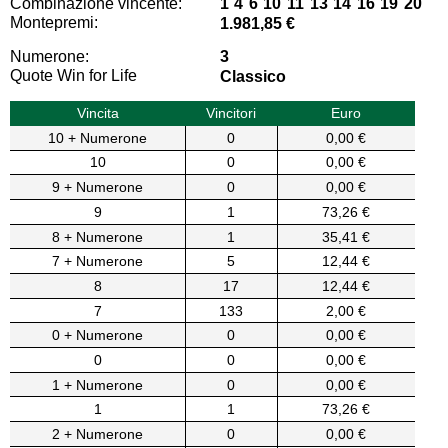
Combinazione vincente:
1 4 6 10 11 13 14 16 19 20
Montepremi:
1.981,85 €
Numerone:
3
Quote Win for Life
Classico
Vincita
Vincitori
Euro
10 + Numerone
0
0,00 €
10
0
0,00 €
9 + Numerone
0
0,00 €
9
1
73,26 €
8 + Numerone
1
35,41 €
7 + Numerone
5
12,44 €
8
17
12,44 €
7
133
2,00 €
0 + Numerone
0
0,00 €
0
0
0,00 €
1 + Numerone
0
0,00 €
1
1
73,26 €
2 + Numerone
0
0,00 €