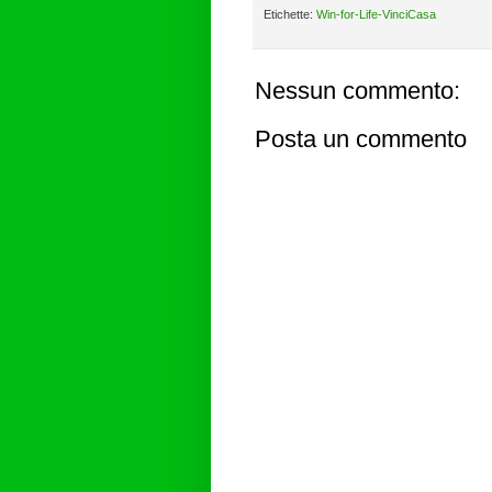
Etichette:
Win-for-Life-VinciCasa
Nessun commento:
Posta un commento