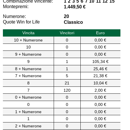
Combinazione vincente:
1 2 3 5 6 7 10 11 12 15
Montepremi:
1.449,50 €
Numerone:
20
Quote Win for Life
Classico
Vincita
Vincitori
Euro
10 + Numerone
0
0,00 €
10
0
0,00 €
9 + Numerone
0
0,00 €
9
1
105,34 €
8 + Numerone
1
25,46 €
7 + Numerone
5
21,38 €
8
21
10,04 €
7
120
2,00 €
0 + Numerone
0
0,00 €
0
0
0,00 €
1 + Numerone
0
0,00 €
1
0
0,00 €
2 + Numerone
0
0,00 €