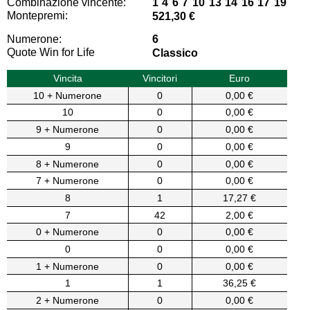
Combinazione vincente:
1 4 6 7 10 13 14 16 17 19
Montepremi:
521,30 €
Numerone:
6
Quote Win for Life
Classico
Vincita
Vincitori
Euro
10 + Numerone
0
0,00 €
10
0
0,00 €
9 + Numerone
0
0,00 €
9
0
0,00 €
8 + Numerone
0
0,00 €
7 + Numerone
0
0,00 €
8
1
17,27 €
7
42
2,00 €
0 + Numerone
0
0,00 €
0
0
0,00 €
1 + Numerone
0
0,00 €
1
1
36,25 €
2 + Numerone
0
0,00 €