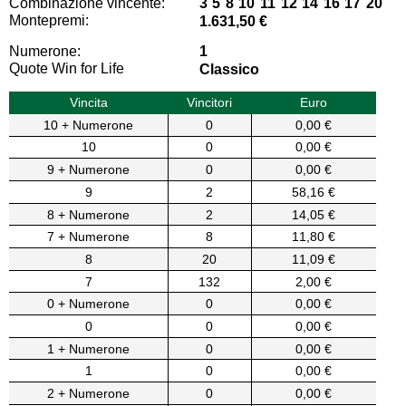
Combinazione vincente:
3 5 8 10 11 12 14 16 17 20
Montepremi:
1.631,50 €
Numerone:
1
Quote Win for Life
Classico
Vincita
Vincitori
Euro
10 + Numerone
0
0,00 €
10
0
0,00 €
9 + Numerone
0
0,00 €
9
2
58,16 €
8 + Numerone
2
14,05 €
7 + Numerone
8
11,80 €
8
20
11,09 €
7
132
2,00 €
0 + Numerone
0
0,00 €
0
0
0,00 €
1 + Numerone
0
0,00 €
1
0
0,00 €
2 + Numerone
0
0,00 €