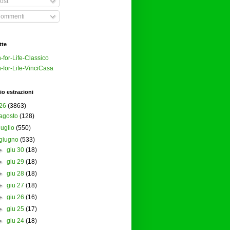
ost
ommenti
tte
-for-Life-Classico
-for-Life-VinciCasa
io estrazioni
26
(3863)
agosto
(128)
luglio
(550)
giugno
(533)
►
giu 30
(18)
►
giu 29
(18)
►
giu 28
(18)
►
giu 27
(18)
►
giu 26
(16)
►
giu 25
(17)
►
giu 24
(18)