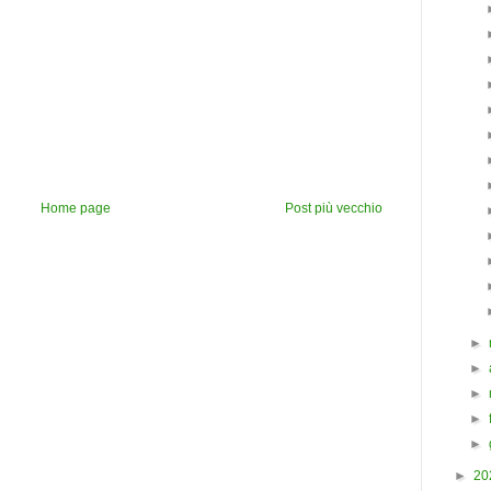
Home page
Post più vecchio
►
►
►
►
►
►
20