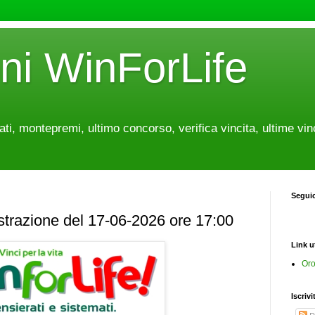
oni WinForLife
tati, montepremi, ultimo concorso, verifica vincita, ultime vin
Segui
estrazione del 17-06-2026 ore 17:00
Link ut
Oro
Iscrivi