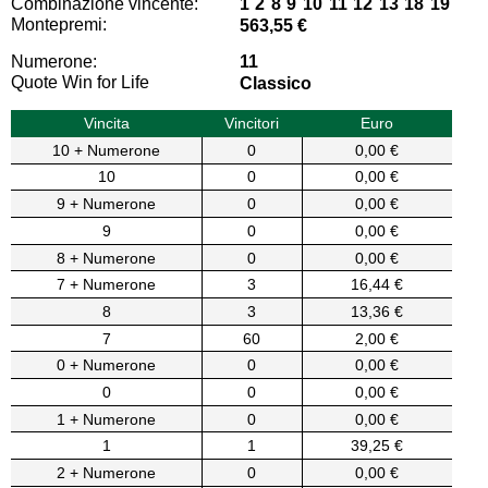
Combinazione vincente:
1 2 8 9 10 11 12 13 18 19
Montepremi:
563,55 €
Numerone:
11
Quote Win for Life
Classico
Vincita
Vincitori
Euro
10 + Numerone
0
0,00 €
10
0
0,00 €
9 + Numerone
0
0,00 €
9
0
0,00 €
8 + Numerone
0
0,00 €
7 + Numerone
3
16,44 €
8
3
13,36 €
7
60
2,00 €
0 + Numerone
0
0,00 €
0
0
0,00 €
1 + Numerone
0
0,00 €
1
1
39,25 €
2 + Numerone
0
0,00 €