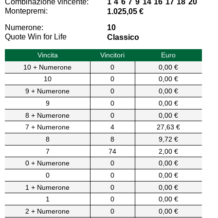
Combinazione vincente:
1 4 6 7 9 14 16 17 18 20
Montepremi:
1.025,05 €
Numerone:
10
Quote Win for Life
Classico
Vincita
Vincitori
Euro
10 + Numerone
0
0,00 €
10
0
0,00 €
9 + Numerone
0
0,00 €
9
0
0,00 €
8 + Numerone
0
0,00 €
7 + Numerone
4
27,63 €
8
8
9,72 €
7
74
2,00 €
0 + Numerone
0
0,00 €
0
0
0,00 €
1 + Numerone
0
0,00 €
1
0
0,00 €
2 + Numerone
0
0,00 €