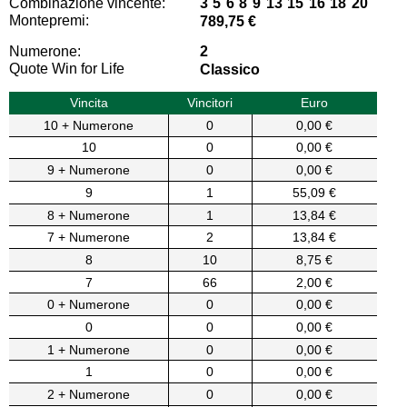
Combinazione vincente:
3 5 6 8 9 13 15 16 18 20
Montepremi:
789,75 €
Numerone:
2
Quote Win for Life
Classico
Vincita
Vincitori
Euro
10 + Numerone
0
0,00 €
10
0
0,00 €
9 + Numerone
0
0,00 €
9
1
55,09 €
8 + Numerone
1
13,84 €
7 + Numerone
2
13,84 €
8
10
8,75 €
7
66
2,00 €
0 + Numerone
0
0,00 €
0
0
0,00 €
1 + Numerone
0
0,00 €
1
0
0,00 €
2 + Numerone
0
0,00 €