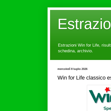
Estrazi
Estrazioni Win for Life, risul
schedina, archivio.
mercoledì 8 luglio 2026
Win for Life classico 