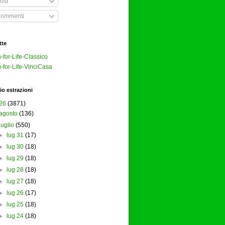
ost
ommenti
tte
-for-Life-Classico
-for-Life-VinciCasa
io estrazioni
26
(3871)
agosto
(136)
luglio
(550)
►
lug 31
(17)
►
lug 30
(18)
►
lug 29
(18)
►
lug 28
(18)
►
lug 27
(18)
►
lug 26
(17)
►
lug 25
(18)
►
lug 24
(18)