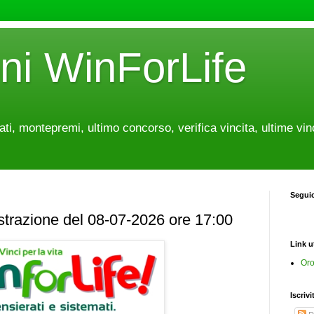
oni WinForLife
tati, montepremi, ultimo concorso, verifica vincita, ultime vin
Segui
estrazione del 08-07-2026 ore 17:00
Link ut
Oro
Iscrivi