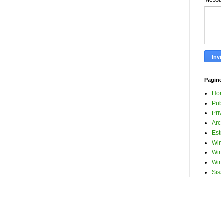
Mess
Pagin
Ho
Pub
Pri
Arc
Est
Win
Win
Win
Sis