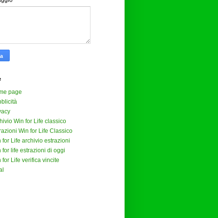
aggio
*
e
me page
blicità
vacy
hivio Win for Life classico
razioni Win for Life Classico
 for Life archivio estrazioni
 for life estrazioni di oggi
 for Life verifica vincite
al