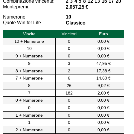
Combinazione vincente:
2 3 4 5 8 12 13 16 17 20
Montepremi:
2.057,25 €
Numerone:
10
Quote Win for Life
Classico
Vincita
Vincitori
Euro
10 + Numerone
0
0,00 €
10
0
0,00 €
9 + Numerone
0
0,00 €
9
3
47,95 €
8 + Numerone
2
17,38 €
7 + Numerone
6
14,60 €
8
26
9,02 €
7
182
2,00 €
0 + Numerone
0
0,00 €
0
0
0,00 €
1 + Numerone
0
0,00 €
1
0
0,00 €
2 + Numerone
0
0,00 €