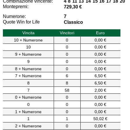
Combinazione vincente:
4 8 11 13 14 15 16 17 18 20
Montepremi:
729,30 €
Numerone:
7
Quote Win for Life
Classico
Vincita
Vincitori
Euro
10 + Numerone
0
0,00 €
10
0
0,00 €
9 + Numerone
0
0,00 €
9
0
0,00 €
8 + Numerone
0
0,00 €
7 + Numerone
6
6,50 €
8
8
6,50 €
7
58
2,00 €
0 + Numerone
0
0,00 €
0
0
0,00 €
1 + Numerone
0
0,00 €
1
1
50,02 €
2 + Numerone
0
0,00 €