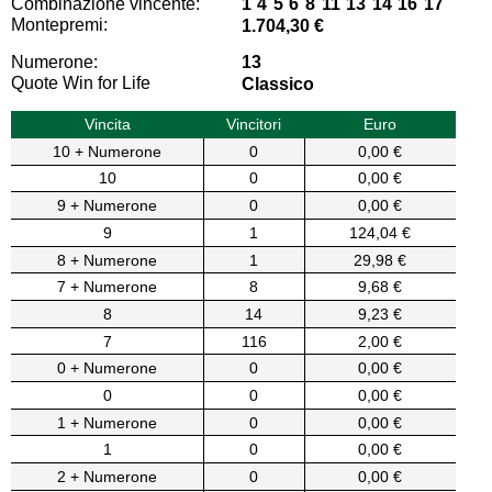
Combinazione vincente:
1 4 5 6 8 11 13 14 16 17
Montepremi:
1.704,30 €
Numerone:
13
Quote Win for Life
Classico
Vincita
Vincitori
Euro
10 + Numerone
0
0,00 €
10
0
0,00 €
9 + Numerone
0
0,00 €
9
1
124,04 €
8 + Numerone
1
29,98 €
7 + Numerone
8
9,68 €
8
14
9,23 €
7
116
2,00 €
0 + Numerone
0
0,00 €
0
0
0,00 €
1 + Numerone
0
0,00 €
1
0
0,00 €
2 + Numerone
0
0,00 €