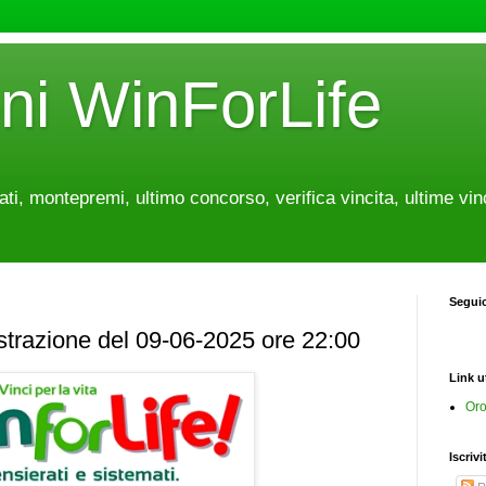
oni WinForLife
tati, montepremi, ultimo concorso, verifica vincita, ultime vin
Segui
estrazione del 09-06-2025 ore 22:00
Link ut
Oro
Iscrivi