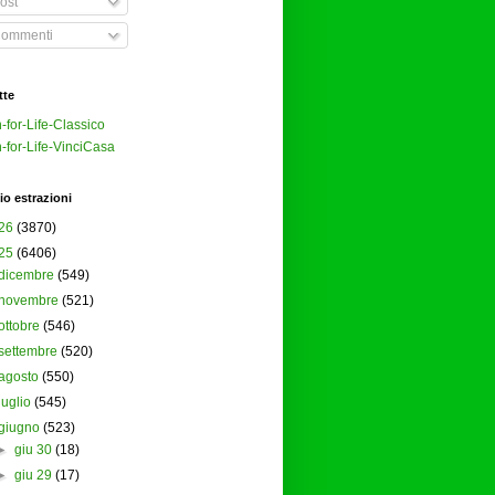
ost
ommenti
tte
-for-Life-Classico
-for-Life-VinciCasa
io estrazioni
26
(3870)
25
(6406)
dicembre
(549)
novembre
(521)
ottobre
(546)
settembre
(520)
agosto
(550)
luglio
(545)
giugno
(523)
►
giu 30
(18)
►
giu 29
(17)