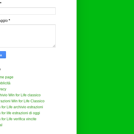
*
aggio
*
e
me page
blicità
vacy
hivio Win for Life classico
razioni Win for Life Classico
 for Life archivio estrazioni
 for life estrazioni di oggi
 for Life verifica vincite
al