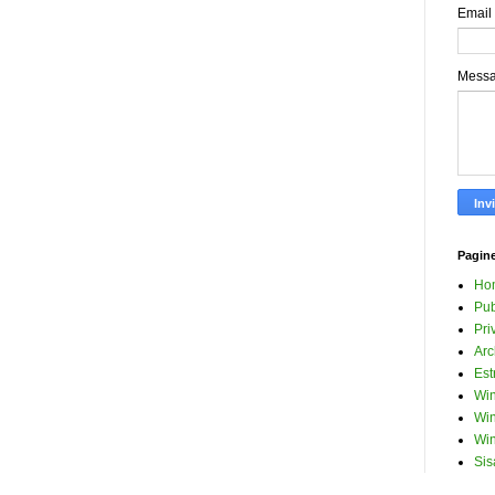
Email
Mess
Pagin
Ho
Pub
Pri
Arc
Est
Win
Win
Win
Sis