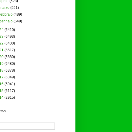
aprile
(523)
marzo
(551)
febbraio
(489)
gennaio
(549)
24
(6410)
23
(6493)
22
(6400)
21
(6517)
20
(5880)
19
(6480)
18
(6378)
17
(6349)
16
(5941)
15
(6117)
14
(2915)
taci