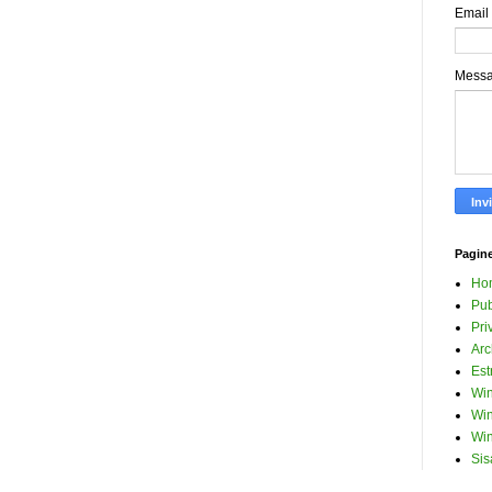
Email
Mess
Pagin
Ho
Pub
Pri
Arc
Est
Win
Win
Win
Sis