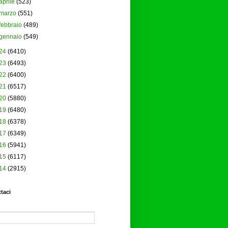
aprile
(523)
marzo
(551)
febbraio
(489)
gennaio
(549)
24
(6410)
23
(6493)
22
(6400)
21
(6517)
20
(5880)
19
(6480)
18
(6378)
17
(6349)
16
(5941)
15
(6117)
14
(2915)
taci