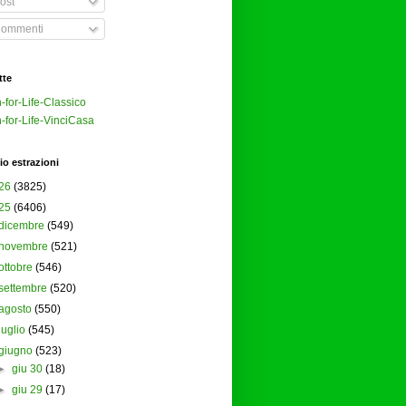
ost
ommenti
tte
-for-Life-Classico
-for-Life-VinciCasa
io estrazioni
26
(3825)
25
(6406)
dicembre
(549)
novembre
(521)
ottobre
(546)
settembre
(520)
agosto
(550)
luglio
(545)
giugno
(523)
►
giu 30
(18)
►
giu 29
(17)