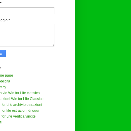
*
aggio
*
e
me page
blicità
vacy
hivio Win for Life classico
razioni Win for Life Classico
 for Life archivio estrazioni
 for life estrazioni di oggi
 for Life verifica vincite
al