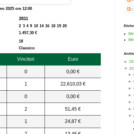
P
no 2025 ore 12:00
C
2811
2 3 4 9 10 14 16 18 19 20
Etiche
1.457,30 €
Win
Win
18
Classico
Archiv
Vincitori
Euro
►
20
▼
20
0
0,00 €
►
►
1
22.610,03 €
►
►
0
0,00 €
►
2
51,45 €
►
▼
1
24,87 €
7
13,45 €