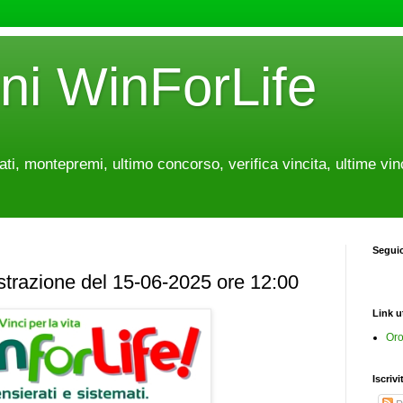
oni WinForLife
tati, montepremi, ultimo concorso, verifica vincita, ultime vin
Segui
estrazione del 15-06-2025 ore 12:00
Link ut
Oro
Iscrivi