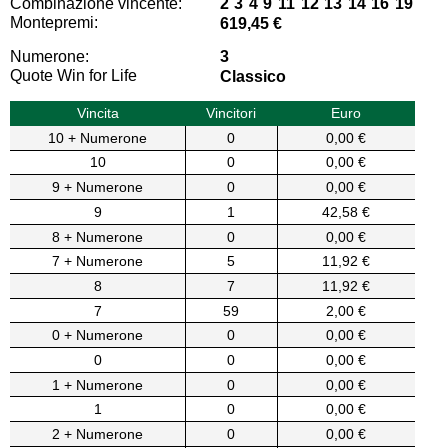
Combinazione vincente:
2 3 4 9 11 12 13 14 16 19
Montepremi:
619,45 €
Numerone:
3
Quote Win for Life
Classico
Vincita
Vincitori
Euro
10 + Numerone
0
0,00 €
10
0
0,00 €
9 + Numerone
0
0,00 €
9
1
42,58 €
8 + Numerone
0
0,00 €
7 + Numerone
5
11,92 €
8
7
11,92 €
7
59
2,00 €
0 + Numerone
0
0,00 €
0
0
0,00 €
1 + Numerone
0
0,00 €
1
0
0,00 €
2 + Numerone
0
0,00 €