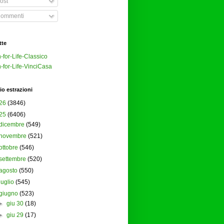
ost
ommenti
tte
-for-Life-Classico
-for-Life-VinciCasa
io estrazioni
26
(3846)
25
(6406)
dicembre
(549)
novembre
(521)
ottobre
(546)
settembre
(520)
agosto
(550)
luglio
(545)
giugno
(523)
►
giu 30
(18)
►
giu 29
(17)