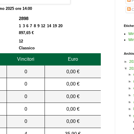
P
no 2025 ore 14:00
C
2898
1 3 6 7 8 9 12 14 19 20
Etiche
897,65 €
Win
Win
12
Classico
Archiv
Vincitori
Euro
►
20
▼
20
0
0,00 €
►
►
0
0,00 €
►
►
0
0,00 €
►
0
0,00 €
►
▼
0
0,00 €
4
35,90 €