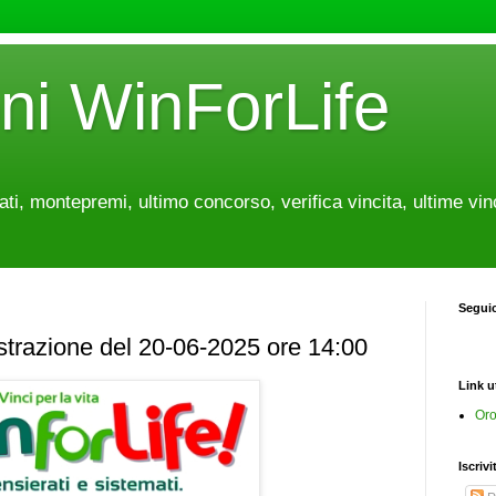
oni WinForLife
tati, montepremi, ultimo concorso, verifica vincita, ultime vin
Segui
estrazione del 20-06-2025 ore 14:00
Link ut
Oro
Iscrivi