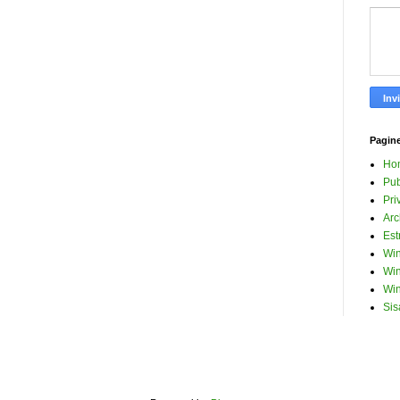
Pagin
Ho
Pub
Pri
Arc
Est
Win
Win
Win
Sis