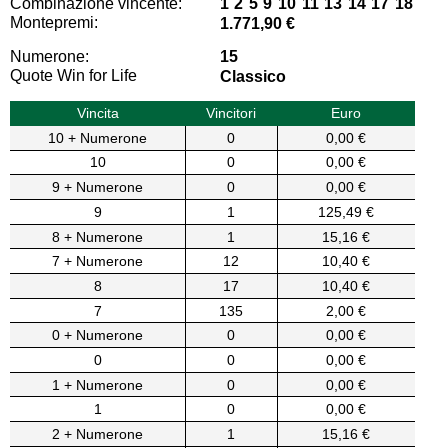
Combinazione vincente:
1 2 5 9 10 11 13 14 17 18
Montepremi:
1.771,90 €
Numerone:
15
Quote Win for Life
Classico
Vincita
Vincitori
Euro
10 + Numerone
0
0,00 €
10
0
0,00 €
9 + Numerone
0
0,00 €
9
1
125,49 €
8 + Numerone
1
15,16 €
7 + Numerone
12
10,40 €
8
17
10,40 €
7
135
2,00 €
0 + Numerone
0
0,00 €
0
0
0,00 €
1 + Numerone
0
0,00 €
1
0
0,00 €
2 + Numerone
1
15,16 €