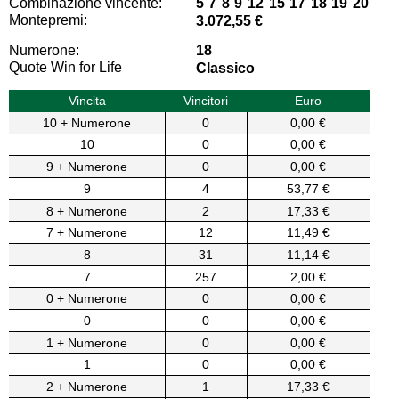
Combinazione vincente:
5 7 8 9 12 15 17 18 19 20
Montepremi:
3.072,55 €
Numerone:
18
Quote Win for Life
Classico
Vincita
Vincitori
Euro
10 + Numerone
0
0,00 €
10
0
0,00 €
9 + Numerone
0
0,00 €
9
4
53,77 €
8 + Numerone
2
17,33 €
7 + Numerone
12
11,49 €
8
31
11,14 €
7
257
2,00 €
0 + Numerone
0
0,00 €
0
0
0,00 €
1 + Numerone
0
0,00 €
1
0
0,00 €
2 + Numerone
1
17,33 €