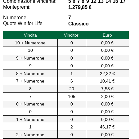
Combinazione vincente:
5 6 7 8 9 12 13 14 16 17
Montepremi:
1.279,85 €
Numerone:
7
Quote Win for Life
Classico
Vincita
Vincitori
Euro
10 + Numerone
0
0,00 €
10
0
0,00 €
9 + Numerone
0
0,00 €
9
0
0,00 €
8 + Numerone
1
22,32 €
7 + Numerone
6
10,41 €
8
20
7,58 €
7
105
2,00 €
0 + Numerone
0
0,00 €
0
0
0,00 €
1 + Numerone
0
0,00 €
1
2
46,17 €
2 + Numerone
0
0,00 €