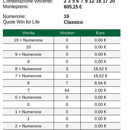
Combinazione vincente:
2 3 5 6 7 9 12 16 17 20
Montepremi:
605,15 €
Numerone:
19
Quote Win for Life
Classico
Vincita
Vincitori
Euro
10 + Numerone
0
0,00 €
10
0
0,00 €
9 + Numerone
0
0,00 €
9
0
0,00 €
8 + Numerone
3
18,62 €
7 + Numerone
2
18,62 €
8
7
8,94 €
7
64
2,00 €
0 + Numerone
0
0,00 €
0
0
0,00 €
1 + Numerone
0
0,00 €
1
0
0,00 €
2 + Numerone
0
0,00 €