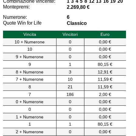
Combinazione vincente:
1 3 4 5 8 12 13 16 19 20
Montepremi:
2.269,80 €
Numerone:
6
Quote Win for Life
Classico
Vincita
Vincitori
Euro
10 + Numerone
0
0,00 €
10
0
0,00 €
9 + Numerone
0
0,00 €
9
1
80,15 €
8 + Numerone
3
12,91 €
7 + Numerone
10
11,59 €
8
21
11,59 €
7
186
2,00 €
0 + Numerone
0
0,00 €
0
0
0,00 €
1 + Numerone
0
0,00 €
1
1
80,15 €
2 + Numerone
0
0,00 €