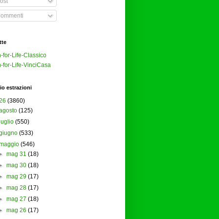
ost
ommenti
tte
-for-Life-Classico
-for-Life-VinciCasa
io estrazioni
26
(3860)
agosto
(125)
luglio
(550)
giugno
(533)
maggio
(546)
►
mag 31
(18)
►
mag 30
(18)
►
mag 29
(17)
►
mag 28
(17)
►
mag 27
(18)
►
mag 26
(17)