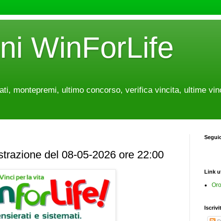
oni WinForLife
tati, montepremi, ultimo concorso, verifica vincita, ultime vin
Segui
estrazione del 08-05-2026 ore 22:00
Link ut
Oro
Iscrivi