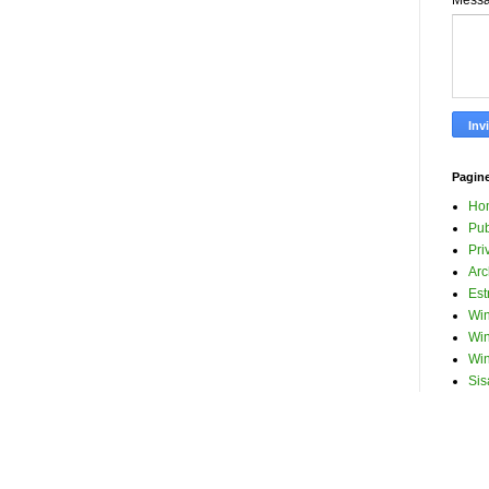
Mess
Pagin
Ho
Pub
Pri
Arc
Est
Win
Win
Win
Sis