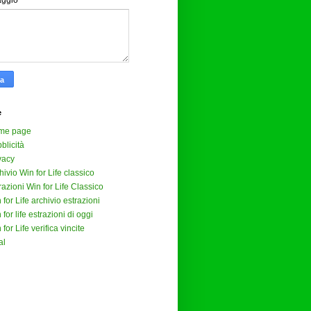
aggio
*
e
me page
blicità
vacy
hivio Win for Life classico
razioni Win for Life Classico
 for Life archivio estrazioni
 for life estrazioni di oggi
 for Life verifica vincite
al