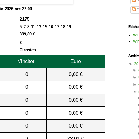
P
o 2026 ore 22:00
C
2175
5 7 8 11 13 15 16 17 18 19
Etiche
839,80 €
Win
Win
3
Classico
Archiv
Vincitori
Euro
▼
20
►
0
0,00 €
►
►
0
0,00 €
▼
0
0,00 €
0
0,00 €
0
0,00 €
2
38,01 €