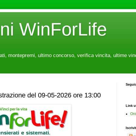
oni WinForLife
tati, montepremi, ultimo concorso, verifica vincita, ultime vin
Segui
estrazione del 09-05-2026 ore 13:00
Link ut
Oro
Iscrivi