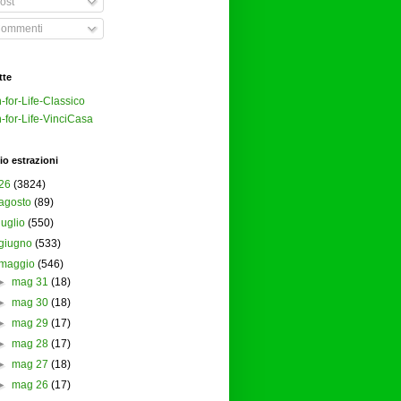
ost
ommenti
tte
-for-Life-Classico
-for-Life-VinciCasa
io estrazioni
26
(3824)
agosto
(89)
luglio
(550)
giugno
(533)
maggio
(546)
►
mag 31
(18)
►
mag 30
(18)
►
mag 29
(17)
►
mag 28
(17)
►
mag 27
(18)
►
mag 26
(17)