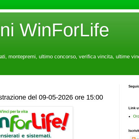
oni WinForLife
tati, montepremi, ultimo concorso, verifica vincita, ultime vin
Segui
estrazione del 09-05-2026 ore 15:00
Link ut
Oro
Iscrivi