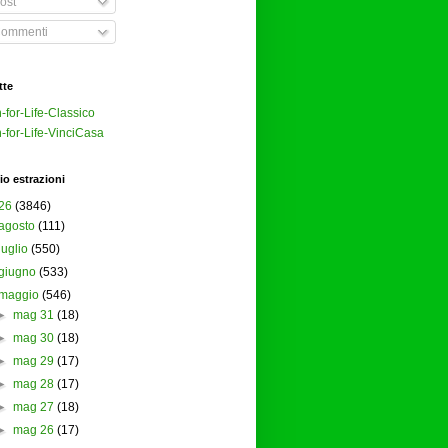
ost
ommenti
tte
-for-Life-Classico
-for-Life-VinciCasa
io estrazioni
26
(3846)
agosto
(111)
luglio
(550)
giugno
(533)
maggio
(546)
►
mag 31
(18)
►
mag 30
(18)
►
mag 29
(17)
►
mag 28
(17)
►
mag 27
(18)
►
mag 26
(17)