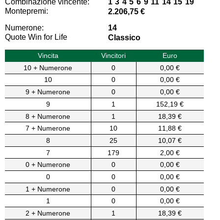
Combinazione vincente:
1 3 4 5 6 9 11 14 15 19
Montepremi:
2.206,75 €
Numerone:
14
Quote Win for Life
Classico
Vincita
Vincitori
Euro
10 + Numerone
0
0,00 €
10
0
0,00 €
9 + Numerone
0
0,00 €
9
1
152,19 €
8 + Numerone
1
18,39 €
7 + Numerone
10
11,88 €
8
25
10,07 €
7
179
2,00 €
0 + Numerone
0
0,00 €
0
0
0,00 €
1 + Numerone
0
0,00 €
1
0
0,00 €
2 + Numerone
1
18,39 €