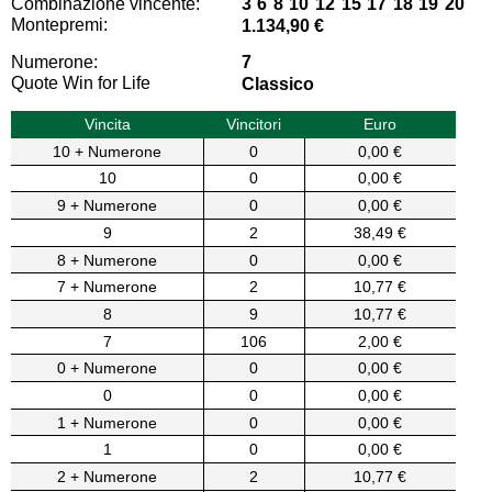
Combinazione vincente:
3 6 8 10 12 15 17 18 19 20
Montepremi:
1.134,90 €
Numerone:
7
Quote Win for Life
Classico
Vincita
Vincitori
Euro
10 + Numerone
0
0,00 €
10
0
0,00 €
9 + Numerone
0
0,00 €
9
2
38,49 €
8 + Numerone
0
0,00 €
7 + Numerone
2
10,77 €
8
9
10,77 €
7
106
2,00 €
0 + Numerone
0
0,00 €
0
0
0,00 €
1 + Numerone
0
0,00 €
1
0
0,00 €
2 + Numerone
2
10,77 €