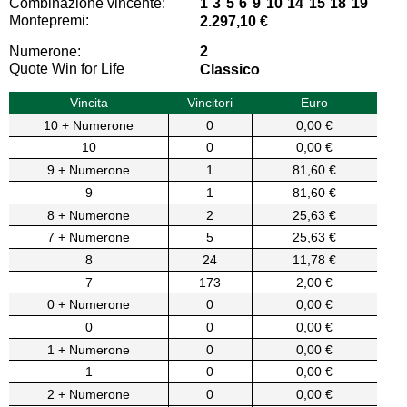
Combinazione vincente:
1 3 5 6 9 10 14 15 18 19
Montepremi:
2.297,10 €
Numerone:
2
Quote Win for Life
Classico
Vincita
Vincitori
Euro
10 + Numerone
0
0,00 €
10
0
0,00 €
9 + Numerone
1
81,60 €
9
1
81,60 €
8 + Numerone
2
25,63 €
7 + Numerone
5
25,63 €
8
24
11,78 €
7
173
2,00 €
0 + Numerone
0
0,00 €
0
0
0,00 €
1 + Numerone
0
0,00 €
1
0
0,00 €
2 + Numerone
0
0,00 €