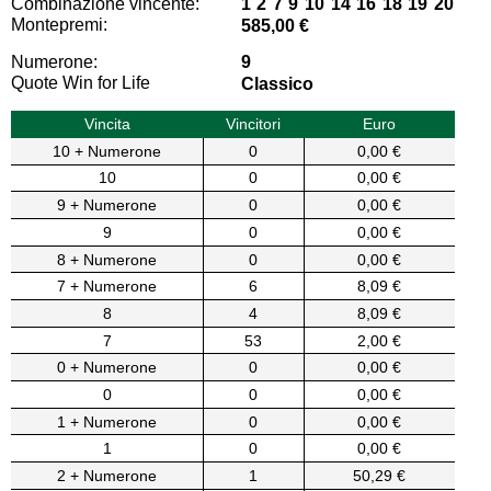
Combinazione vincente:
1 2 7 9 10 14 16 18 19 20
Montepremi:
585,00 €
Numerone:
9
Quote Win for Life
Classico
Vincita
Vincitori
Euro
10 + Numerone
0
0,00 €
10
0
0,00 €
9 + Numerone
0
0,00 €
9
0
0,00 €
8 + Numerone
0
0,00 €
7 + Numerone
6
8,09 €
8
4
8,09 €
7
53
2,00 €
0 + Numerone
0
0,00 €
0
0
0,00 €
1 + Numerone
0
0,00 €
1
0
0,00 €
2 + Numerone
1
50,29 €