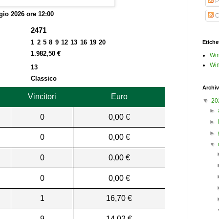
P
io 2026 ore 12:00
C
2471
1 2 5 8 9 12 13 16 19 20
Etiche
1.982,50 €
Win
Win
13
Classico
Archiv
Vincitori
Euro
▼
20
►
0
0,00 €
►
►
0
0,00 €
▼
0
0,00 €
0
0,00 €
1
16,70 €
9
14,02 €