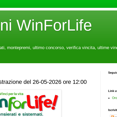
oni WinForLife
tati, montepremi, ultimo concorso, verifica vincita, ultime vin
Segui
estrazione del 26-05-2026 ore 12:00
Link ut
Oro
Iscrivi