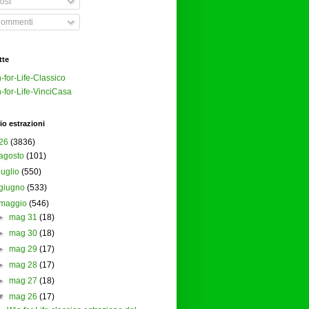
ost
ommenti
tte
-for-Life-Classico
-for-Life-VinciCasa
io estrazioni
26
(3836)
agosto
(101)
luglio
(550)
giugno
(533)
maggio
(546)
►
mag 31
(18)
►
mag 30
(18)
►
mag 29
(17)
►
mag 28
(17)
►
mag 27
(18)
▼
mag 26
(17)