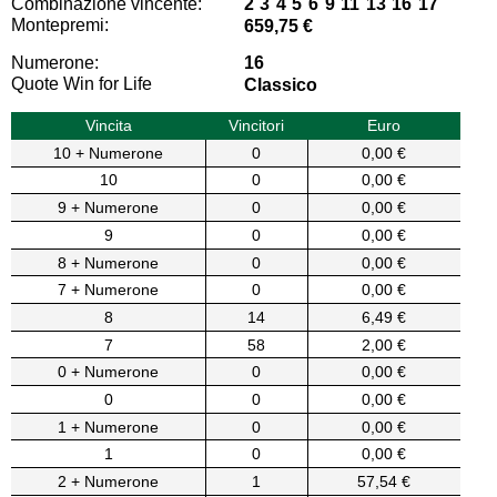
Combinazione vincente:
2 3 4 5 6 9 11 13 16 17
Montepremi:
659,75 €
Numerone:
16
Quote Win for Life
Classico
Vincita
Vincitori
Euro
10 + Numerone
0
0,00 €
10
0
0,00 €
9 + Numerone
0
0,00 €
9
0
0,00 €
8 + Numerone
0
0,00 €
7 + Numerone
0
0,00 €
8
14
6,49 €
7
58
2,00 €
0 + Numerone
0
0,00 €
0
0
0,00 €
1 + Numerone
0
0,00 €
1
0
0,00 €
2 + Numerone
1
57,54 €