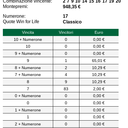
Combinazione vincente:
2 7 9 10 14 15 16 17 19 20
Montepremi:
948,35 €
Numerone:
17
Quote Win for Life
Classico
Vincita
Vincitori
Euro
10 + Numerone
0
0,00 €
10
0
0,00 €
9 + Numerone
0
0,00 €
9
1
65,01 €
8 + Numerone
2
10,29 €
7 + Numerone
4
10,29 €
8
9
10,29 €
7
83
2,00 €
0 + Numerone
0
0,00 €
0
0
0,00 €
1 + Numerone
0
0,00 €
1
0
0,00 €
2 + Numerone
0
0,00 €