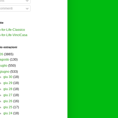
ost
ommenti
tte
-for-Life-Classico
-for-Life-VinciCasa
io estrazioni
26
(3865)
agosto
(130)
luglio
(550)
giugno
(533)
►
giu 30
(18)
►
giu 29
(18)
►
giu 28
(18)
►
giu 27
(18)
►
giu 26
(16)
►
giu 25
(17)
►
giu 24
(18)