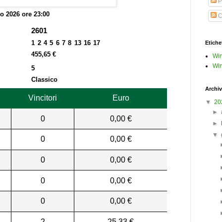
P
o 2026 ore 23:00
C
2601
1 2 4 5 6 7 8 13 16 17
Etiche
455,65 €
Win
Win
5
Classico
Archiv
Vincitori
Euro
▼
20
►
0
0,00 €
►
▼
0
0,00 €
0
0,00 €
0
0,00 €
0
0,00 €
2
25,33 €