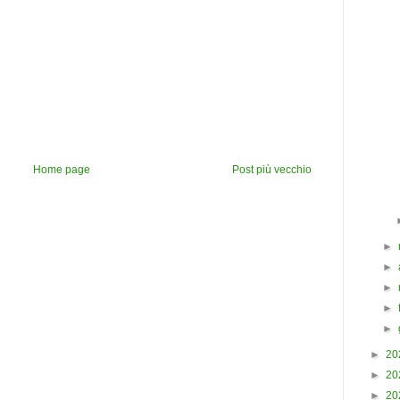
Home page
Post più vecchio
►
►
►
►
►
►
20
►
20
►
20